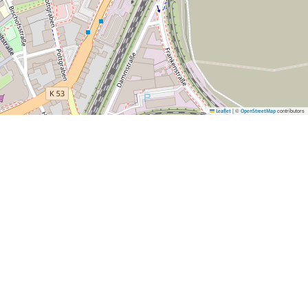
|
©
contributors
Leaflet
OpenStreetMap