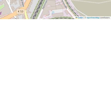
|
©
contributors
Leaflet
OpenStreetMap